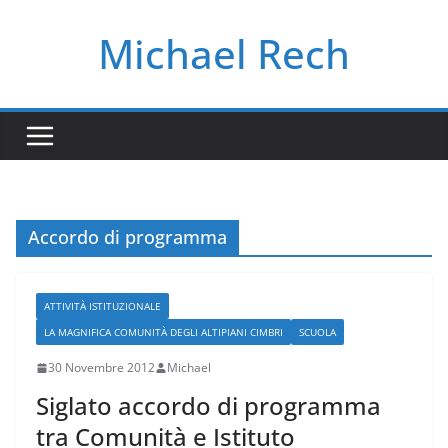
Salta
Michael Rech
al
contenuto
Accordo di programma
ATTIVITÀ ISTITUZIONALE
LA MAGNIFICA COMUNITÀ DEGLI ALTIPIANI CIMBRI
SCUOLA
30 Novembre 2012
Michael
Siglato accordo di programma
tra Comunità e Istituto