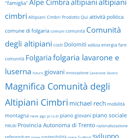
altipiani
altipiani
Alpe Cimbra
"famiglia"
cimbri
attività politica
Altipiani Cimbri Prodotto Qui
Comunità
comune di folgaria
comuni
comunità
degli altipiani
Dolomiti
energia
fare
costi
edilizia
folgaria lavarone e
Folgaria
comunità
luserna
giovani
innovazione
Lavarone
lavoro
futuro
Magnifica Comunità degli
Altipiani Cimbri
michael rech
mobilità
piano sociale
montagna
piano giovani
neve
pgz
pi.ru.bi
Provincia Autonoma di Trento
razionalizzazione
PIRUBI
sviluppo
referendum
sostenibilità
snow
Sudtirol
spesa