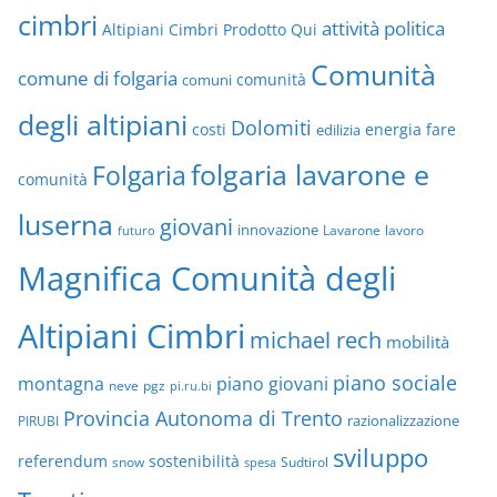
cimbri
attività politica
Altipiani Cimbri Prodotto Qui
Comunità
comune di folgaria
comuni
comunità
degli altipiani
Dolomiti
energia
fare
costi
edilizia
folgaria lavarone e
Folgaria
comunità
luserna
giovani
innovazione
Lavarone
lavoro
futuro
Magnifica Comunità degli
Altipiani Cimbri
michael rech
mobilità
piano sociale
montagna
piano giovani
neve
pgz
pi.ru.bi
Provincia Autonoma di Trento
razionalizzazione
PIRUBI
sviluppo
referendum
sostenibilità
snow
Sudtirol
spesa