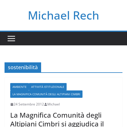
Salta
Michael Rech
al
contenuto
sostenibilità
AMBIENTE
ATTIVITÀ ISTITUZIONALE
LA MAGNIFICA COMUNITÀ DEGLI ALTIPIANI CIMBRI
24 Settembre 2012
Michael
La Magnifica Comunità degli
Altipiani Cimbri si aggiudica il