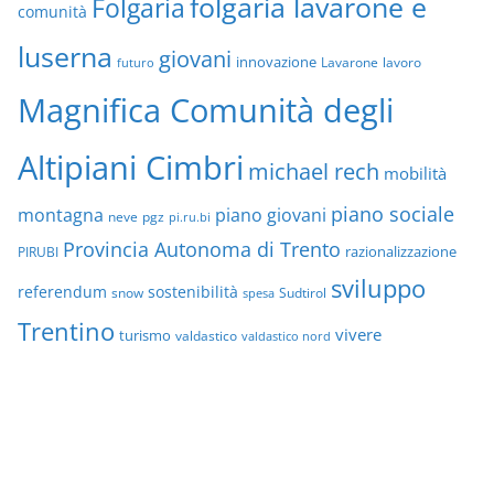
folgaria lavarone e
Folgaria
comunità
luserna
giovani
innovazione
Lavarone
lavoro
futuro
Magnifica Comunità degli
Altipiani Cimbri
michael rech
mobilità
piano sociale
montagna
piano giovani
neve
pgz
pi.ru.bi
Provincia Autonoma di Trento
razionalizzazione
PIRUBI
sviluppo
referendum
sostenibilità
snow
Sudtirol
spesa
Trentino
vivere
turismo
valdastico
valdastico nord