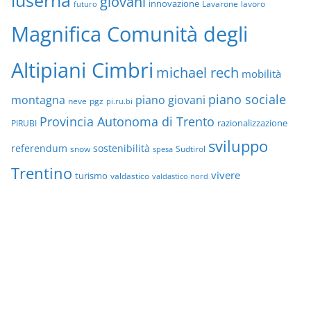
luserna
giovani
innovazione
Lavarone
lavoro
futuro
Magnifica Comunità degli
Altipiani Cimbri
michael rech
mobilità
piano sociale
montagna
piano giovani
neve
pgz
pi.ru.bi
Provincia Autonoma di Trento
razionalizzazione
PIRUBI
sviluppo
referendum
sostenibilità
snow
Sudtirol
spesa
Trentino
vivere
turismo
valdastico
valdastico nord