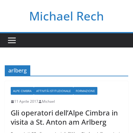
Salta
Michael Rech
al
contenuto
arlberg
ALPE CIMBRA
ATTIVITÀ ISTITUZIONALE
FORMAZIONE
11 Aprile 2017
Michael
Gli operatori dell’Alpe Cimbra in
visita a St. Anton am Arlberg