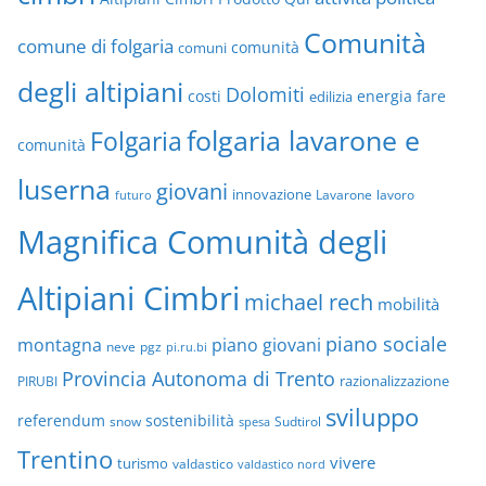
Comunità
comune di folgaria
comuni
comunità
degli altipiani
Dolomiti
energia
fare
costi
edilizia
folgaria lavarone e
Folgaria
comunità
luserna
giovani
innovazione
Lavarone
lavoro
futuro
Magnifica Comunità degli
Altipiani Cimbri
michael rech
mobilità
piano sociale
montagna
piano giovani
neve
pgz
pi.ru.bi
Provincia Autonoma di Trento
razionalizzazione
PIRUBI
sviluppo
referendum
sostenibilità
snow
Sudtirol
spesa
Trentino
vivere
turismo
valdastico
valdastico nord