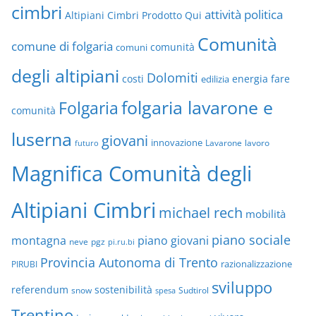
cimbri
attività politica
Altipiani Cimbri Prodotto Qui
Comunità
comune di folgaria
comuni
comunità
degli altipiani
Dolomiti
energia
fare
costi
edilizia
folgaria lavarone e
Folgaria
comunità
luserna
giovani
innovazione
Lavarone
lavoro
futuro
Magnifica Comunità degli
Altipiani Cimbri
michael rech
mobilità
piano sociale
montagna
piano giovani
neve
pgz
pi.ru.bi
Provincia Autonoma di Trento
razionalizzazione
PIRUBI
sviluppo
referendum
sostenibilità
snow
Sudtirol
spesa
Trentino