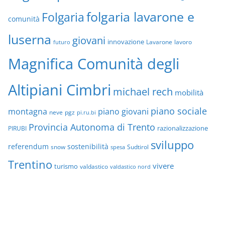
folgaria lavarone e
Folgaria
comunità
luserna
giovani
innovazione
Lavarone
lavoro
futuro
Magnifica Comunità degli
Altipiani Cimbri
michael rech
mobilità
piano sociale
montagna
piano giovani
neve
pgz
pi.ru.bi
Provincia Autonoma di Trento
razionalizzazione
PIRUBI
sviluppo
referendum
sostenibilità
snow
Sudtirol
spesa
Trentino
vivere
turismo
valdastico
valdastico nord