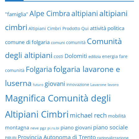
altipiani
altipiani
Alpe Cimbra
"famiglia"
cimbri
attività politica
Altipiani Cimbri Prodotto Qui
Comunità
comune di folgaria
comuni
comunità
degli altipiani
Dolomiti
energia
fare
costi
edilizia
folgaria lavarone e
Folgaria
comunità
luserna
giovani
innovazione
Lavarone
lavoro
futuro
Magnifica Comunità degli
Altipiani Cimbri
michael rech
mobilità
piano sociale
montagna
piano giovani
neve
pgz
pi.ru.bi
Provincia Autonoma di Trento
razionalizzazione
PIRUBI