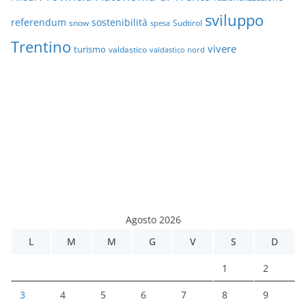
sviluppo
referendum
sostenibilità
snow
Sudtirol
spesa
Trentino
vivere
turismo
valdastico
valdastico nord
Agosto 2026
L
M
M
G
V
S
D
1
2
3
4
5
6
7
8
9