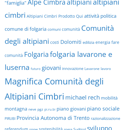
altipiani
altipiani
Alpe Cimbra
"famiglia"
cimbri
attività politica
Altipiani Cimbri Prodotto Qui
Comunità
comune di folgaria
comuni
comunità
degli altipiani
Dolomiti
energia
fare
costi
edilizia
folgaria lavarone e
Folgaria
comunità
luserna
giovani
innovazione
Lavarone
lavoro
futuro
Magnifica Comunità degli
Altipiani Cimbri
michael rech
mobilità
piano sociale
montagna
piano giovani
neve
pgz
pi.ru.bi
Provincia Autonoma di Trento
razionalizzazione
PIRUBI
sviluppo
referendum
sostenibilità
snow
Sudtirol
spesa