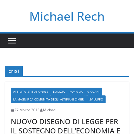
Salta
Michael Rech
al
contenuto
crisi
ATTIVITÀ ISTITUZIONALE
EDILIZIA
FAMIGLIA
GIOVANI
LA MAGNIFICA COMUNITÀ DEGLI ALTIPIANI CIMBRI
SVILUPPO
27 Marzo 2013
Michael
NUOVO DISEGNO DI LEGGE PER
IL SOSTEGNO DELL’ECONOMIA E