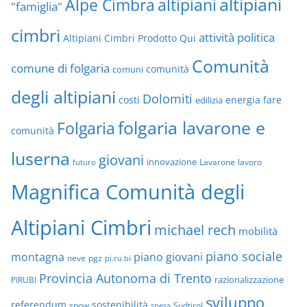
altipiani
altipiani
Alpe Cimbra
"famiglia"
cimbri
attività politica
Altipiani Cimbri Prodotto Qui
Comunità
comune di folgaria
comuni
comunità
degli altipiani
Dolomiti
energia
fare
costi
edilizia
folgaria lavarone e
Folgaria
comunità
luserna
giovani
innovazione
Lavarone
lavoro
futuro
Magnifica Comunità degli
Altipiani Cimbri
michael rech
mobilità
piano sociale
montagna
piano giovani
neve
pgz
pi.ru.bi
Provincia Autonoma di Trento
razionalizzazione
PIRUBI
sviluppo
referendum
sostenibilità
snow
Sudtirol
spesa