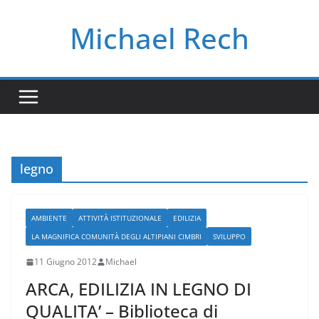
Salta
Michael Rech
al
contenuto
legno
AMBIENTE
ATTIVITÀ ISTITUZIONALE
EDILIZIA
LA MAGNIFICA COMUNITÀ DEGLI ALTIPIANI CIMBRI
SVILUPPO
11 Giugno 2012
Michael
ARCA, EDILIZIA IN LEGNO DI
QUALITA’ – Biblioteca di