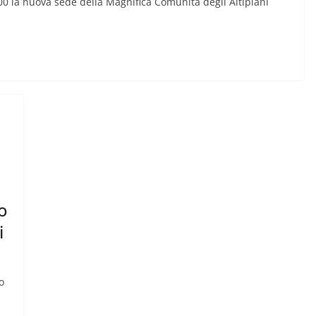
0 la nuova sede della Magnifica Comunità degli Altipiani
o
i
o