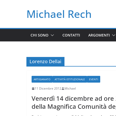
Salta
Michael Rech
al
contenuto
CHI SONO
CONTATTI
ARGOMENTI
Lorenzo Dellai
ARTIGIANATO
ATTIVITÀ ISTITUZIONALE
EVENTI
11 Dicembre 2012
Michael
Venerdì 14 dicembre ad ore 
della Magnifica Comunità deg