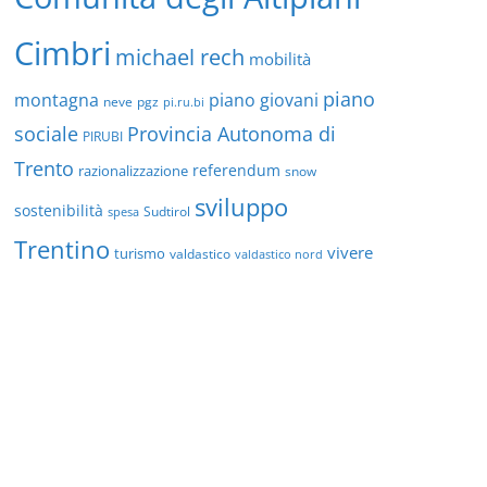
Cimbri
michael rech
mobilità
piano
montagna
piano giovani
neve
pgz
pi.ru.bi
sociale
Provincia Autonoma di
PIRUBI
Trento
referendum
razionalizzazione
snow
sviluppo
sostenibilità
Sudtirol
spesa
Trentino
vivere
turismo
valdastico
valdastico nord