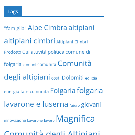
Tags
altipiani
Alpe Cimbra
"famiglia"
altipiani cimbri
Altipiani Cimbri
attività politica
comune di
Prodotto Qui
Comunità
folgaria
comuni
comunità
degli altipiani
Dolomiti
costi
edilizia
folgaria
Folgaria
energia
fare comunità
lavarone e luserna
giovani
futuro
Magnifica
innovazione
Lavarone
lavoro
Comunità degli Altipiani