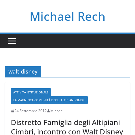
Salta
Michael Rech
al
contenuto
walt disney
ATTIVITÀ ISTITUZIONALE
LA MAGNIFICA COMUNITÀ DEGLI ALTIPIANI CIMBRI
24 Settembre 2012
Michael
Distretto Famiglia degli Altipiani
Cimbri, incontro con Walt Disney