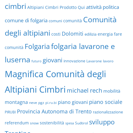
cimbri
attività politica
Altipiani Cimbri Prodotto Qui
Comunità
comune di folgaria
comuni
comunità
degli altipiani
Dolomiti
energia
fare
costi
edilizia
folgaria lavarone e
Folgaria
comunità
luserna
giovani
innovazione
Lavarone
lavoro
futuro
Magnifica Comunità degli
Altipiani Cimbri
michael rech
mobilità
piano sociale
montagna
piano giovani
neve
pgz
pi.ru.bi
Provincia Autonoma di Trento
razionalizzazione
PIRUBI
sviluppo
referendum
sostenibilità
snow
Sudtirol
spesa