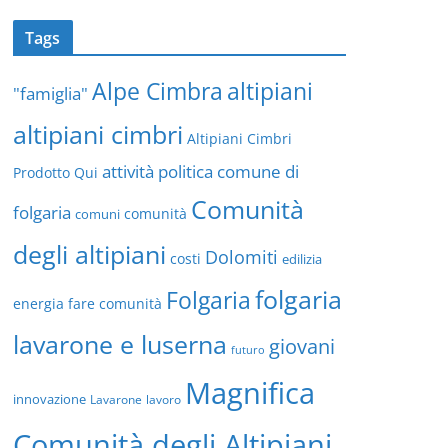
Tags
altipiani
Alpe Cimbra
"famiglia"
altipiani cimbri
Altipiani Cimbri
attività politica
comune di
Prodotto Qui
Comunità
folgaria
comuni
comunità
degli altipiani
Dolomiti
costi
edilizia
folgaria
Folgaria
energia
fare comunità
lavarone e luserna
giovani
futuro
Magnifica
innovazione
Lavarone
lavoro
Comunità degli Altipiani