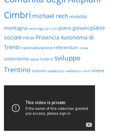
Cimbri
michael rech
mobilità
piano
montagna
piano giovani
neve
pgz
pi.ru.bi
sociale
Provincia Autonoma di
PIRUBI
Trento
referendum
razionalizzazione
snow
sviluppo
sostenibilità
Sudtirol
spesa
Trentino
vivere
turismo
valdastico
valdastico nord