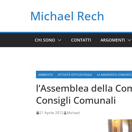
Salta
Michael Rech
al
contenuto
CHI SONO
CONTATTI
ARGOMENTI
AMBIENTE
ATTIVITÀ ISTITUZIONALE
LA MAGNIFICA COMUNITÀ
l’Assemblea della Com
Consigli Comunali
21 Aprile 2012
Michael