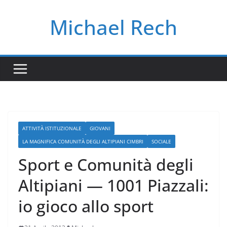
Salta
Michael Rech
al
contenuto
ATTIVITÀ ISTITUZIONALE
GIOVANI
LA MAGNIFICA COMUNITÀ DEGLI ALTIPIANI CIMBRI
SOCIALE
Sport e Comunità degli
Altipiani — 1001 Piazzali:
io gioco allo sport