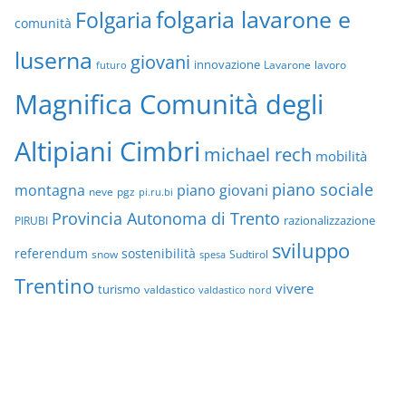
folgaria lavarone e
Folgaria
comunità
luserna
giovani
innovazione
Lavarone
lavoro
futuro
Magnifica Comunità degli
Altipiani Cimbri
michael rech
mobilità
piano sociale
montagna
piano giovani
neve
pgz
pi.ru.bi
Provincia Autonoma di Trento
razionalizzazione
PIRUBI
sviluppo
referendum
sostenibilità
snow
Sudtirol
spesa
Trentino
vivere
turismo
valdastico
valdastico nord