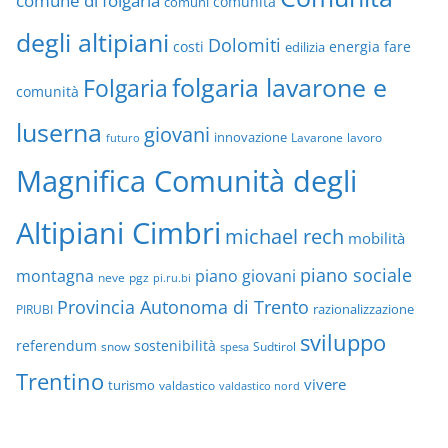
comune di folgaria
comuni
comunità
degli altipiani
Dolomiti
energia
fare
costi
edilizia
folgaria lavarone e
Folgaria
comunità
luserna
giovani
innovazione
Lavarone
lavoro
futuro
Magnifica Comunità degli
Altipiani Cimbri
michael rech
mobilità
piano sociale
montagna
piano giovani
neve
pgz
pi.ru.bi
Provincia Autonoma di Trento
razionalizzazione
PIRUBI
sviluppo
referendum
sostenibilità
snow
Sudtirol
spesa
Trentino
vivere
turismo
valdastico
valdastico nord