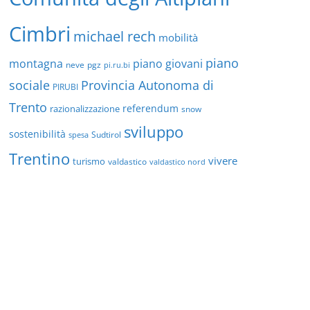
Cimbri
michael rech
mobilità
piano
montagna
piano giovani
neve
pgz
pi.ru.bi
sociale
Provincia Autonoma di
PIRUBI
Trento
referendum
razionalizzazione
snow
sviluppo
sostenibilità
Sudtirol
spesa
Trentino
vivere
turismo
valdastico
valdastico nord