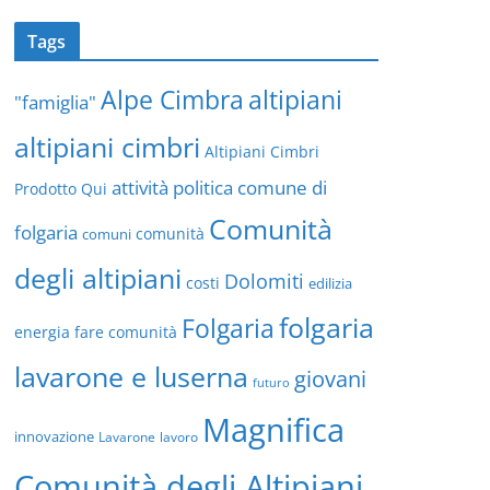
Tags
altipiani
Alpe Cimbra
"famiglia"
altipiani cimbri
Altipiani Cimbri
attività politica
comune di
Prodotto Qui
Comunità
folgaria
comuni
comunità
degli altipiani
Dolomiti
costi
edilizia
folgaria
Folgaria
energia
fare comunità
lavarone e luserna
giovani
futuro
Magnifica
innovazione
Lavarone
lavoro
Comunità degli Altipiani