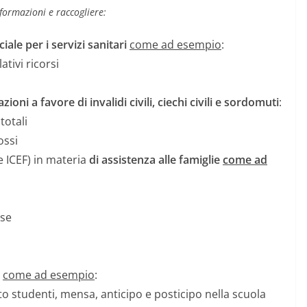
informazioni e raccogliere:
ale per i servizi sanitari
come ad esempio
:
ativi ricorsi
zioni a favore di invalidi civili, ciechi civili e sordomuti
:
totali
ossi
te ICEF) in materia
di
assistenza alle famiglie
come ad
ose
e
come ad esempio
:
rto studenti, mensa, anticipo e posticipo nella scuola