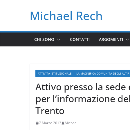
Salta
Michael Rech
al
contenuto
CHI SONO
CONTATTI
ARGOMENTI
ATTIVITÀ ISTITUZIONALE
LA MAGNIFICA COMUNITÀ DEGLI ALTIPI
Attivo presso la sede
per l’informazione de
Trento
7 Marzo 2013
Michael