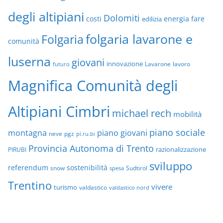
degli altipiani
Dolomiti
energia
fare
costi
edilizia
folgaria lavarone e
Folgaria
comunità
luserna
giovani
innovazione
Lavarone
lavoro
futuro
Magnifica Comunità degli
Altipiani Cimbri
michael rech
mobilità
piano sociale
montagna
piano giovani
neve
pgz
pi.ru.bi
Provincia Autonoma di Trento
razionalizzazione
PIRUBI
sviluppo
referendum
sostenibilità
snow
Sudtirol
spesa
Trentino
vivere
turismo
valdastico
valdastico nord