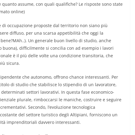
i e quanto assume, con quali qualifiche? Le risposte sono state
lmato online)
e di occupazione proposte dal territorio non siano più
sere diffuso, per una scarsa appetibilità che oggi la
 bene?MAh..). Un generale buon livello di studio, anche
buona), difficilmente si concilia con ad esempio i lavori
agionale è il più delle volte una condizione transitoria, che
iù sicura.
o dipendente che autonomo, offrono chance interessanti. Per
tolo di studio che stabilisce lo stipendio di un lavoratore,
eterminati settori lavorativi. In questa fase economico-
enziale plurale, rimboccarsi le maniche, costruire e seguire
ncrementativi. Secondo, l’evoluzione tecnologica
ostante del settore turistico degli Altipiani, forniscono un
vità imprenditoriali davvero interessanti.