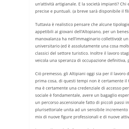
un’attività artigianale. E la società impianti? Ch
precise e puntuali. (a breve sarà disponibile il fi
Tuttavia è realistico pensare che alcune tipologi
appetibili ai giovani dell’Altopiano, per un benes
manovalanza ha nell’immaginario collettivo(è un
universitario (ed è assolutamente una cosa molto 
classici del settore turistico. Inoltre il lavoro st
veicola una speranza di occupazione definitiva, p
Ciò premesso, gli Altipiani oggi sia per il lavor
prima cosa, di questi tempi non è certamente il ti
ma è certamente una credenziale di accesso per d
sociale è fondamentale, avere un bagaglio esperi
un percorso ascensionale fatto di piccoli passi i
plurisettoriale unita ad un sensibile incremento c
mix di nuove figure professionali e di nuove atti