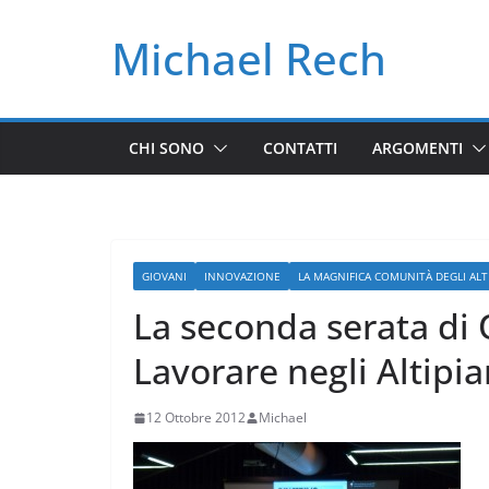
Salta
Michael Rech
al
contenuto
CHI SONO
CONTATTI
ARGOMENTI
GIOVANI
INNOVAZIONE
LA MAGNIFICA COMUNITÀ DEGLI ALTI
La seconda serata d
Lavorare negli Altipia
12 Ottobre 2012
Michael