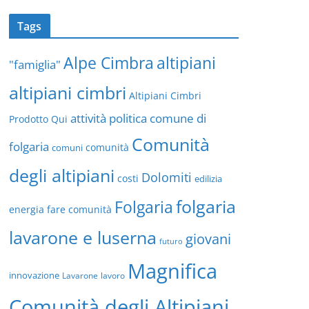
Tags
altipiani
Alpe Cimbra
"famiglia"
altipiani cimbri
Altipiani Cimbri
attività politica
comune di
Prodotto Qui
Comunità
folgaria
comuni
comunità
degli altipiani
Dolomiti
costi
edilizia
folgaria
Folgaria
energia
fare comunità
lavarone e luserna
giovani
futuro
Magnifica
innovazione
Lavarone
lavoro
Comunità degli Altipiani