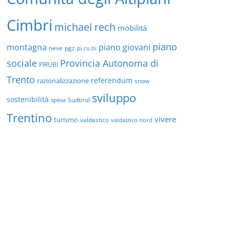
Cimbri
michael rech
mobilità
piano
montagna
piano giovani
neve
pgz
pi.ru.bi
sociale
Provincia Autonoma di
PIRUBI
Trento
referendum
razionalizzazione
snow
sviluppo
sostenibilità
Sudtirol
spesa
Trentino
vivere
turismo
valdastico
valdastico nord