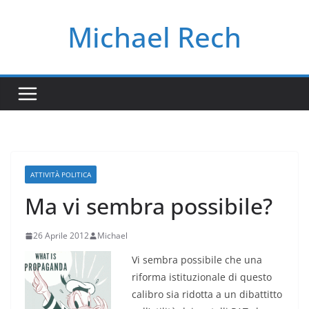
Salta
Michael Rech
al
contenuto
ATTIVITÀ POLITICA
Ma vi sembra possibile?
26 Aprile 2012
Michael
Vi sembra possibile che una
riforma istituzionale di questo
calibro sia ridotta a un dibattitto