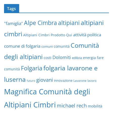
Tags
altipiani
altipiani
Alpe Cimbra
"famiglia"
cimbri
attività politica
Altipiani Cimbri Prodotto Qui
Comunità
comune di folgaria
comuni
comunità
degli altipiani
Dolomiti
energia
fare
costi
edilizia
folgaria lavarone e
Folgaria
comunità
luserna
giovani
innovazione
Lavarone
lavoro
futuro
Magnifica Comunità degli
Altipiani Cimbri
michael rech
mobilità