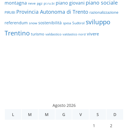
piano sociale
montagna
piano giovani
neve
pgz
pi.ru.bi
Provincia Autonoma di Trento
razionalizzazione
PIRUBI
sviluppo
referendum
sostenibilità
snow
Sudtirol
spesa
Trentino
vivere
turismo
valdastico
valdastico nord
Agosto 2026
L
M
M
G
V
S
D
1
2