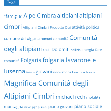
Tags
altipiani
altipiani
Alpe Cimbra
"famiglia"
cimbri
attività politica
Altipiani Cimbri Prodotto Qui
Comunità
comune di folgaria
comuni
comunità
degli altipiani
Dolomiti
energia
fare
costi
edilizia
folgaria lavarone e
Folgaria
comunità
luserna
giovani
innovazione
Lavarone
lavoro
futuro
Magnifica Comunità degli
Altipiani Cimbri
michael rech
mobilità
piano sociale
montagna
piano giovani
neve
pgz
pi.ru.bi