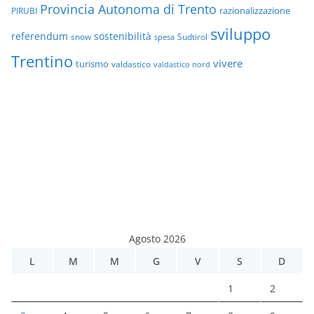
Provincia Autonoma di Trento
razionalizzazione
PIRUBI
sviluppo
referendum
sostenibilità
snow
Sudtirol
spesa
Trentino
vivere
turismo
valdastico
valdastico nord
Agosto 2026
L
M
M
G
V
S
D
1
2