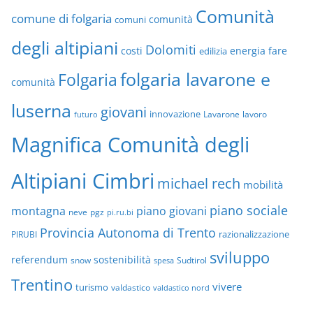
Comunità
comune di folgaria
comuni
comunità
degli altipiani
Dolomiti
energia
fare
costi
edilizia
folgaria lavarone e
Folgaria
comunità
luserna
giovani
innovazione
Lavarone
lavoro
futuro
Magnifica Comunità degli
Altipiani Cimbri
michael rech
mobilità
piano sociale
montagna
piano giovani
neve
pgz
pi.ru.bi
Provincia Autonoma di Trento
razionalizzazione
PIRUBI
sviluppo
referendum
sostenibilità
snow
Sudtirol
spesa
Trentino
vivere
turismo
valdastico
valdastico nord