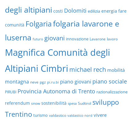
degli altipiani
Dolomiti
energia
fare
costi
edilizia
folgaria lavarone e
Folgaria
comunità
luserna
giovani
innovazione
Lavarone
lavoro
futuro
Magnifica Comunità degli
Altipiani Cimbri
michael rech
mobilità
piano sociale
montagna
piano giovani
neve
pgz
pi.ru.bi
Provincia Autonoma di Trento
razionalizzazione
PIRUBI
sviluppo
referendum
sostenibilità
snow
Sudtirol
spesa
Trentino
vivere
turismo
valdastico
valdastico nord