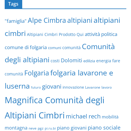
Tags
altipiani
altipiani
Alpe Cimbra
"famiglia"
cimbri
attività politica
Altipiani Cimbri Prodotto Qui
Comunità
comune di folgaria
comuni
comunità
degli altipiani
Dolomiti
energia
fare
costi
edilizia
folgaria lavarone e
Folgaria
comunità
luserna
giovani
innovazione
Lavarone
lavoro
futuro
Magnifica Comunità degli
Altipiani Cimbri
michael rech
mobilità
piano sociale
montagna
piano giovani
neve
pgz
pi.ru.bi