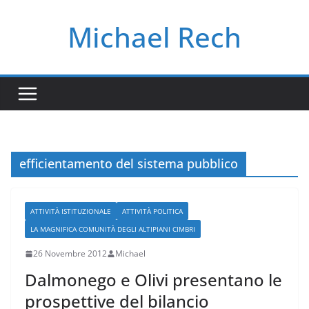
Salta
Michael Rech
al
contenuto
efficientamento del sistema pubblico
ATTIVITÀ ISTITUZIONALE
ATTIVITÀ POLITICA
LA MAGNIFICA COMUNITÀ DEGLI ALTIPIANI CIMBRI
26 Novembre 2012
Michael
Dalmonego e Olivi presentano le
prospettive del bilancio