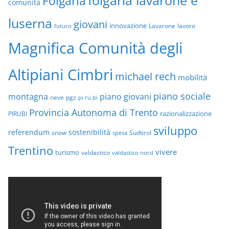
folgaria lavarone e
Folgaria
comunità
luserna
giovani
innovazione
Lavarone
lavoro
futuro
Magnifica Comunità degli
Altipiani Cimbri
michael rech
mobilità
piano sociale
montagna
piano giovani
neve
pgz
pi.ru.bi
Provincia Autonoma di Trento
razionalizzazione
PIRUBI
sviluppo
referendum
sostenibilità
snow
Sudtirol
spesa
Trentino
vivere
turismo
valdastico
valdastico nord