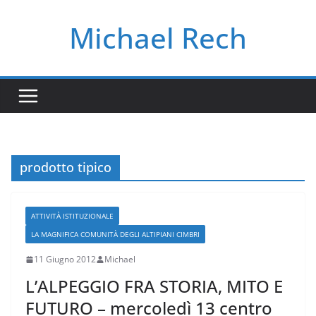
Salta
Michael Rech
al
contenuto
prodotto tipico
ATTIVITÀ ISTITUZIONALE
LA MAGNIFICA COMUNITÀ DEGLI ALTIPIANI CIMBRI
11 Giugno 2012
Michael
L’ALPEGGIO FRA STORIA, MITO E
FUTURO – mercoledì 13 centro