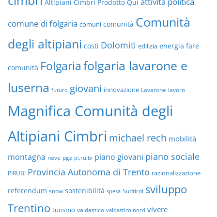
cimbri
attività politica
Altipiani Cimbri Prodotto Qui
Comunità
comune di folgaria
comuni
comunità
degli altipiani
Dolomiti
energia
fare
costi
edilizia
folgaria lavarone e
Folgaria
comunità
luserna
giovani
innovazione
Lavarone
lavoro
futuro
Magnifica Comunità degli
Altipiani Cimbri
michael rech
mobilità
piano sociale
montagna
piano giovani
neve
pgz
pi.ru.bi
Provincia Autonoma di Trento
razionalizzazione
PIRUBI
sviluppo
referendum
sostenibilità
snow
Sudtirol
spesa
Trentino
vivere
turismo
valdastico
valdastico nord