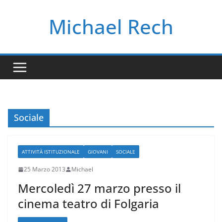
Salta
Michael Rech
al
contenuto
Sociale
ATTIVITÀ ISTITUZIONALE
GIOVANI
SOCIALE
25 Marzo 2013
Michael
Mercoledì 27 marzo presso il
cinema teatro di Folgaria