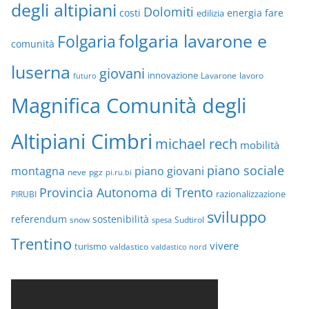
degli altipiani
Dolomiti
energia
fare
costi
edilizia
folgaria lavarone e
Folgaria
comunità
luserna
giovani
innovazione
Lavarone
lavoro
futuro
Magnifica Comunità degli
Altipiani Cimbri
michael rech
mobilità
piano sociale
montagna
piano giovani
neve
pgz
pi.ru.bi
Provincia Autonoma di Trento
razionalizzazione
PIRUBI
sviluppo
referendum
sostenibilità
snow
Sudtirol
spesa
Trentino
vivere
turismo
valdastico
valdastico nord