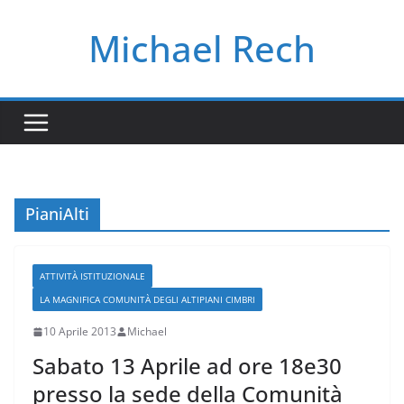
Salta
Michael Rech
al
contenuto
PianiAlti
ATTIVITÀ ISTITUZIONALE
LA MAGNIFICA COMUNITÀ DEGLI ALTIPIANI CIMBRI
10 Aprile 2013
Michael
Sabato 13 Aprile ad ore 18e30
presso la sede della Comunità