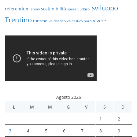
sviluppo
referendum
sostenibilità
snow
Sudtirol
spesa
Trentino
vivere
turismo
valdastico
valdastico nord
Agosto 2026
L
M
M
G
V
S
D
1
2
3
4
5
6
7
8
9