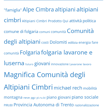
altipiani
altipiani
Alpe Cimbra
"famiglia"
cimbri
attività politica
Altipiani Cimbri Prodotto Qui
Comunità
comune di folgaria
comuni
comunità
degli altipiani
Dolomiti
energia
fare
costi
edilizia
folgaria lavarone e
Folgaria
comunità
luserna
giovani
innovazione
Lavarone
lavoro
futuro
Magnifica Comunità degli
Altipiani Cimbri
michael rech
mobilità
piano sociale
montagna
piano giovani
neve
pgz
pi.ru.bi
Provincia Autonoma di Trento
razionalizzazione
PIRUBI