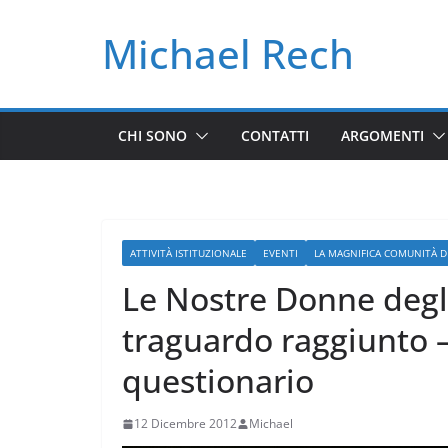
Salta
Michael Rech
al
contenuto
CHI SONO
CONTATTI
ARGOMENTI
ATTIVITÀ ISTITUZIONALE
EVENTI
LA MAGNIFICA COMUNITÀ DE
Le Nostre Donne degli
traguardo raggiunto – 
questionario
12 Dicembre 2012
Michael