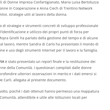
geli di Donne Impresa Confartigianato, Maria Luisa Bertoluzza
 Donne In Cooperazione e Anna Ciech di Trentino Network
ivi, strategie utili al lavoro della donna.
o di strategie e strumenti concreti di sviluppo professionale
’identificazione e utilizzo dei propri punti di forza per
Moyra Girelli ha parlato della gestione del tempo e di alcune
 e al lavoro, mentre Sandra di Carlo ha presentato il mondo di
ne e uso degli strumenti Internet per il lavoro e la famiglia.
VIA
è stato presentato un report finale e la restituzione dei
donne della Comunità. I questionari compilati dalle donne
ofondire ulteriori osservazioni in merito e i dati emersi si
e Carli, allegata al presente documento.
 svolto, poiché i dati ottenuti hanno permesso una mappatura
munità, attendibile e utile alle Istituzioni locali per