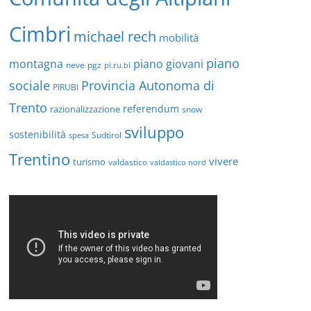
Cimbri
michael rech
mobilità
piano
montagna
piano giovani
neve
pgz
pi.ru.bi
sociale
Provincia Autonoma di
PIRUBI
Trento
referendum
razionalizzazione
snow
sviluppo
sostenibilità
Sudtirol
spesa
Trentino
vivere
turismo
valdastico
valdastico nord