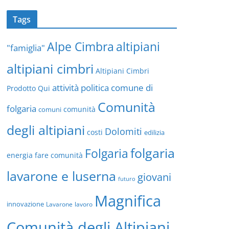
Tags
altipiani
Alpe Cimbra
"famiglia"
altipiani cimbri
Altipiani Cimbri
attività politica
comune di
Prodotto Qui
Comunità
folgaria
comuni
comunità
degli altipiani
Dolomiti
costi
edilizia
folgaria
Folgaria
energia
fare comunità
lavarone e luserna
giovani
futuro
Magnifica
innovazione
Lavarone
lavoro
Comunità degli Altipiani